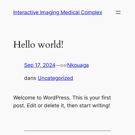
Aller
Interactive Imaging Medical Complex
au
contenu
Hello world!
Sep 17, 2024
—
Nkouaga
par
dans
Uncategorized
Welcome to WordPress. This is your first
post. Edit or delete it, then start writing!