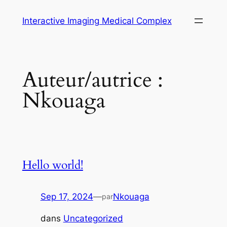
Aller
Interactive Imaging Medical Complex
au
contenu
Auteur/autrice :
Nkouaga
Hello world!
Sep 17, 2024
—
Nkouaga
par
dans
Uncategorized